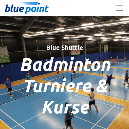
Blue Shuttle
Badminton
Turniere &
Kurse