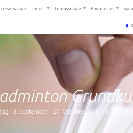
tzreservation
Tennis
Tennisschule
Badminton
Squa
S
adminton Grundku
tag 15. September - 27. Oktober 2026, 18:30 - 20: