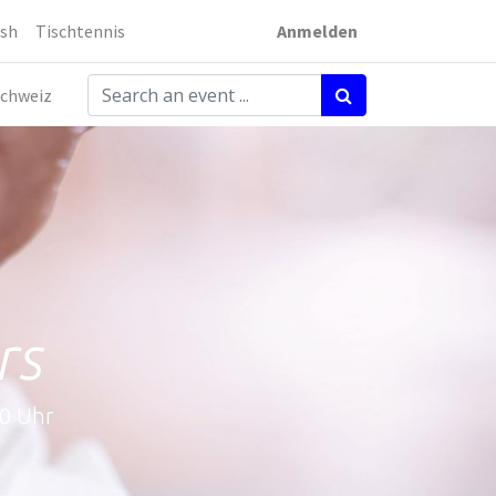
sh
Tischtennis
Anmelden
chweiz
rs
00 Uhr