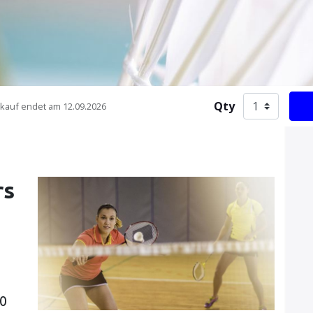
Qty
kauf endet am
12.09.2026
rs
00