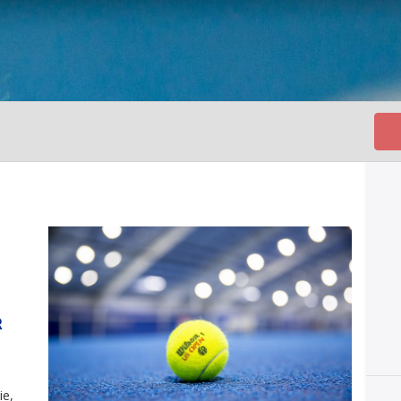
R
ie,