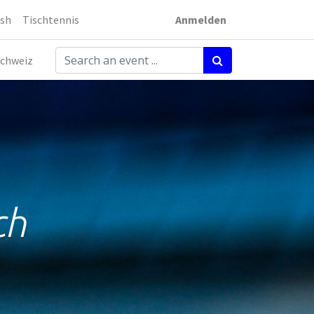
sh
Tischtennis
Anmelden
chweiz
ch