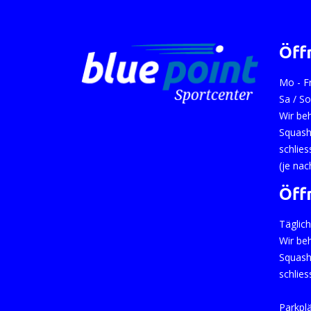
Öff
Mo - F
Sa / S
Wir be
Squash
schlies
(je na
Öff
Täglich
Wir be
Squash
schlies
Parkpl