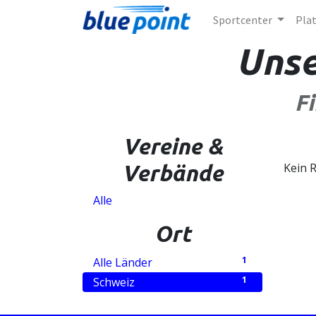
Sportcenter
Pla
Unse
F
Vereine &
Verbände
Kein 
Alle
Ort
1
Alle Länder
1
Schweiz